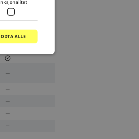
nksjonalitet
 regnskapsbyrå
GODTA ALLE