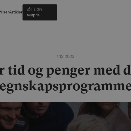
💰 Få din
riser
Artikler
fastpris
1.12.2023
r tid og penger med d
regnskapsprogramme