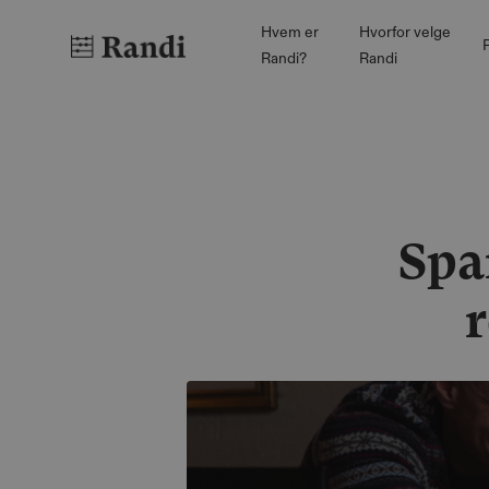
Hvem er
Hvorfor velge
P
Randi?
Randi
Spa