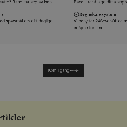
ansatte? Randi tar seg av lønn
Randi liker å lage ditt årso
lp
Regnskapssystem
ed spørsmål om ditt daglige
Vi benytter 24SevenOffice s
er åpne for flere.
Kom i gang
tikler