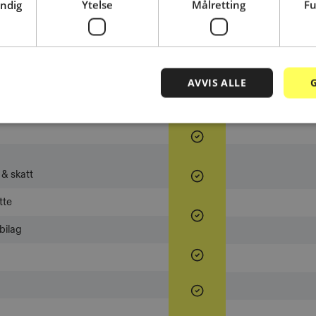
endig
Ytelse
Målretting
Fu
u
Typisk
Randi
AVVIS ALLE
& skatt
tte
bilag