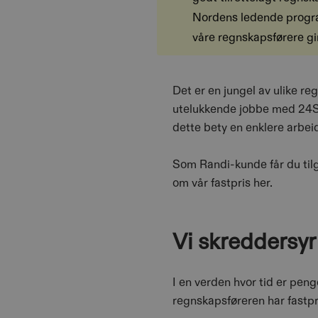
Nordens ledende progra
våre regnskapsførere gi
Det er en jungel av ulike r
utelukkende jobbe med 24Sev
dette bety en enklere arbei
Som Randi-kunde får du til
om vår fastpris her.
Vi skreddersy
I en verden hvor tid er pen
regnskapsføreren har fastpr