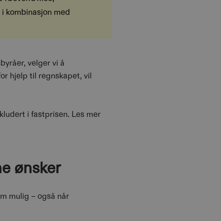
 i kombinasjon med
yråer, velger vi å
 hjelp til regnskapet, vil
udert i fastprisen.
Les mer
ne ønsker
om mulig – også når