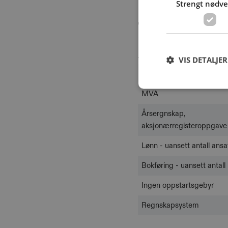
Strengt nødv
Til en fast pris får d
Tjeneste
VIS DETALJER
Spørsmål & Hjelp
MVA
Årsergnskap,
aksjonærregisteroppgave 
Lønn - uansett antall ansa
Bokføring - uansett antall 
Ingen oppstartsgebyr
Regnskapsystem