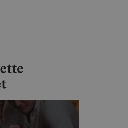
ette
t