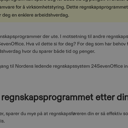
mvare for å virksomhetstyring. Dette regnskapsprogrammet
r deg en enklere arbeidshverdag.
egnskapsprogrammer der ute. I motsetning til andre regnskapsb
enOffice. Hva vil dette si for deg? For deg som har behov for
dshverdag hvor du sparer både tid og penger.
gang til Nordens ledende regnskapssystem 24SevenOffice inkl
r regnskapsprogrammet etter di
ger, sparer du mye på at regnskapsføreren din er så effektiv s
is.