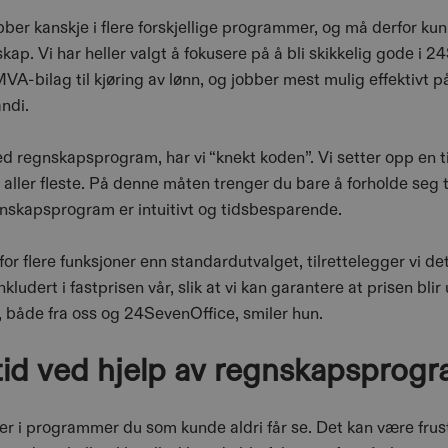
er kanskje i flere forskjellige programmer, og må derfor kunne
ap. Vi har heller valgt å fokusere på å bli skikkelig gode i 24S
VA-bilag til kjøring av lønn, og jobber mest mulig effektivt på
ndi.
d regnskapsprogram, har vi “knekt koden”. Vi setter opp en ti
ler fleste. På denne måten trenger du bare å forholde seg t
egnskapsprogram er intuitivt og tidsbesparende.
for flere funksjoner enn standardutvalget, tilrettelegger vi det
dert i fastprisen vår, slik at vi kan garantere at prisen blir
t, både fra oss og 24SevenOffice, smiler hun.
 tid ved hjelp av regnskapspro
i programmer du som kunde aldri får se. Det kan være frust