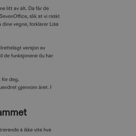
 litt av alt. Da får de
evenOffice, slik at vi raskt
 dine vegne, forklarer Lisa
lrettelagt versjon av
il de funksjonene du har
 for deg.
 uendret gjennom året. I
grammet
rerende å ikke vite hva