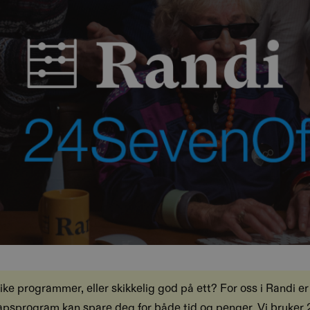
ike programmer, eller skikkelig god på ett? For oss i Randi er 
kapsprogram kan spare deg for både tid og penger. Vi bruker