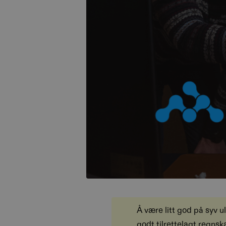
Å være litt god på syv ul
godt tilrettelagt regns