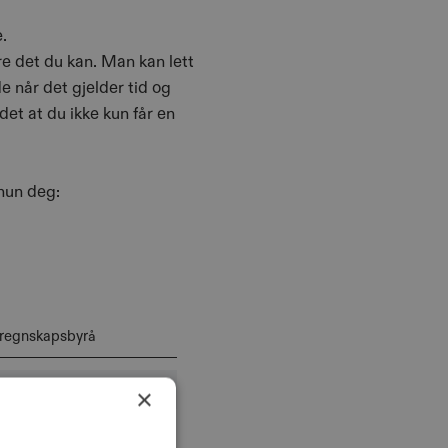
.
re det du kan. Man kan lett
de når det gjelder tid og
det at du ikke kun får en
 hun deg:
 regnskapsbyrå
×