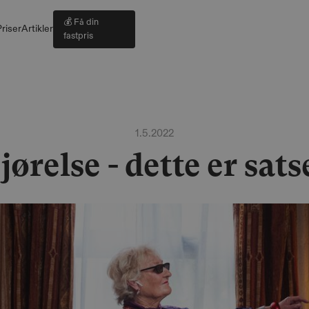
💰 Få din
riser
Artikler
fastpris
1.5.2022
ørelse - dette er sats