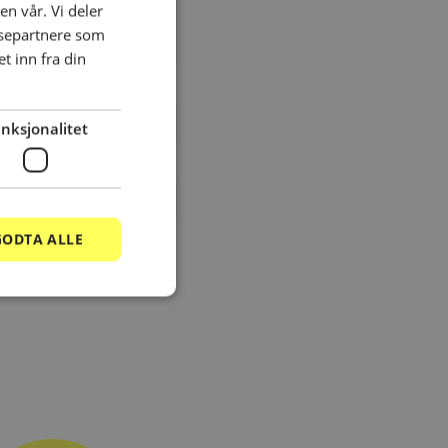
en vår. Vi deler
ysepartnere som
 inn fra din
nksjonalitet
GODTA ALLE