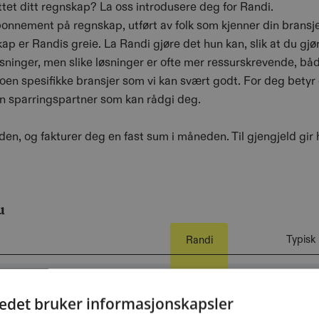
ttet ditt regnskap? La oss introdusere deg for Randi.
onnement på regnskap, utført av folk som kjenner din bransje
p er Randis greie. La Randi gjøre det hun kan, slik at du gjø
 løsninger, men slike løsninger er ofte mer ressurskrevende, bå
 noen spesifikke bransjer som vi kan svært godt. For deg betyr 
n sparringspartner som kan rådgi deg.
rden, og fakturer deg en fast sum i måneden. Til gjengjeld gir
u
Typisk
Randi
tedet bruker informasjonskapsler