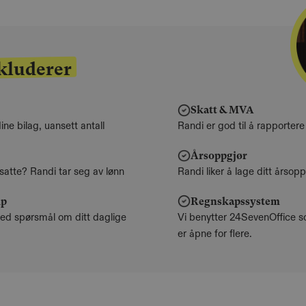
kluderer
Skatt & MVA
ine bilag, uansett antall
Randi er god til å rapportere
Årsoppgjør
ansatte? Randi tar seg av lønn
Randi liker å lage ditt årso
lp
Regnskapssystem
ed spørsmål om ditt daglige
Vi benytter 24SevenOffice s
er åpne for flere.