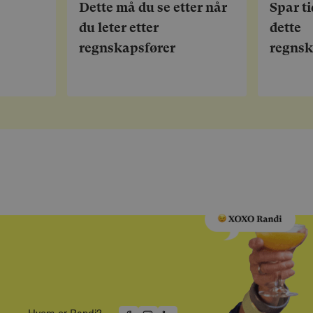
Dette må du se etter når
Spar t
du leter etter
dette
regnskapsfører
regns