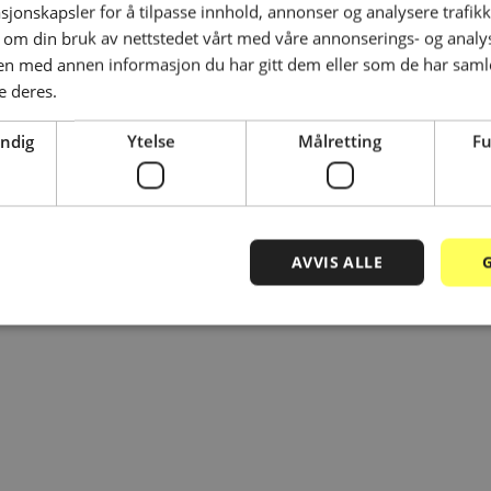
sjonskapsler for å tilpasse innhold, annonser og analysere trafikk
 om din bruk av nettstedet vårt med våre annonserings- og anal
& skatt
n med annen informasjon du har gitt dem eller som de har samlet
e deres.
Les mer
tte
bilag
endig
Ytelse
Målretting
Fu
AVVIS ALLE