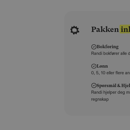
Pakken in
Bokføring
Randi bokfører alle d
Lønn
0, 5, 10 eller flere 
Spørsmål & Hje
Randi hjelper deg m
regnskap