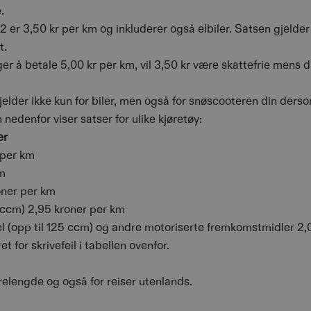
.
2022 er 3,50 kr per km og inkluderer også elbiler. Satsen gjeld
t.
er å betale 5,00 kr per km, vil 3,50 kr være skattefrie mens d
gjelder ikke kun for biler, men også for snøscooteren din ders
edenfor viser satser for ulike kjøretøy:
er
 per km
m
oner per km
 ccm) 2,95 kroner per km
l (opp til 125 ccm) og andre motoriserte fremkomstmidler 2,
t for skrivefeil i tabellen ovenfor.
relengde og også for reiser utenlands.