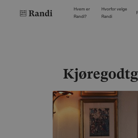
Hvem er
Hvorfor velge
P
Randi?
Randi
Kjøregodtgj