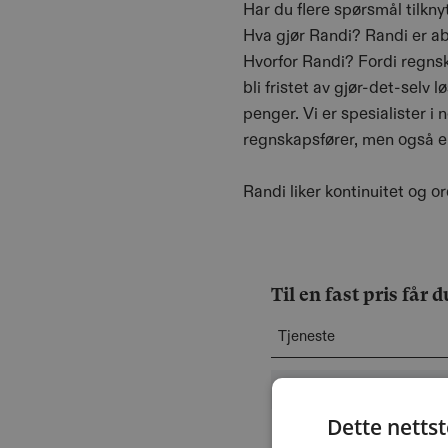
Har du flere spørsmål tilkny
Hva gjør Randi? Randi er ab
Hvorfor Randi? Fordi regnska
bli fristet av gjør-det-selv
penger. Vi er spesialister i
regnskapsfører, men også e
Randi liker kontinuitet og o
Til en fast pris får d
Tjeneste
Spørsmål & Hjelp
Dette netts
MVA