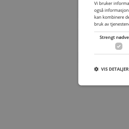
Vi bruker informa
Årsergnskap,
også informasjon
aksjonærregisteroppgave 
kan kombinere de
bruk av tjenesten
Lønn - uansett antall ansa
Bokføring - uansett antall 
Strengt nødv
Ingen oppstartsgebyr
Regnskapsystem
VIS DETALJER