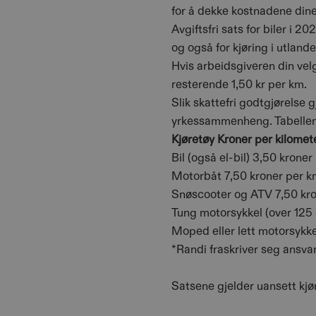
for å dekke kostnadene dine
Avgiftsfri sats for biler i 
og også for kjøring i utlande
Hvis arbeidsgiveren din velg
resterende 1,50 kr per km.
Slik skattefri godtgjørelse 
yrkessammenheng. Tabellen n
Kjøretøy Kroner per kilomet
Bil (også el-bil) 3,50 kroner
Motorbåt 7,50 kroner per k
Snøscooter og ATV 7,50 kr
Tung motorsykkel (over 125
Moped eller lett motorsykke
*Randi fraskriver seg ansvare
Satsene gjelder uansett kjø