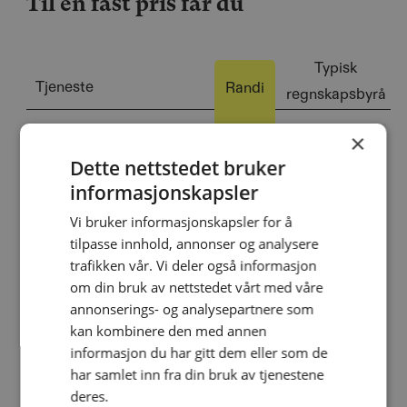
Til en fast pris får du
Typisk
Tjeneste
Randi
regnskapsbyrå
×
Spørsmål & Hjelp
Dette nettstedet bruker
informasjonskapsler
MVA
Vi bruker informasjonskapsler for å
Årsergnskap,
tilpasse innhold, annonser og analysere
aksjonærregisteroppgave
trafikken vår. Vi deler også informasjon
& skatt
om din bruk av nettstedet vårt med våre
annonserings- og analysepartnere som
kan kombinere den med annen
Lønn - uansett antall
informasjon du har gitt dem eller som de
ansatte
har samlet inn fra din bruk av tjenestene
deres.
Les mer
Bokføring - uansett antall