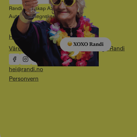
Randi Regnskap AS
Autorisert Regnskapsbyrå
Hvem er Randi?
Priser
Våre klienter
Hvorfor velge Randi
hei@randi.no
Personvern